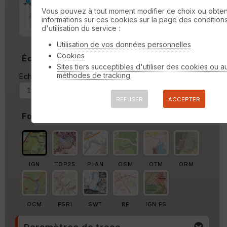
Marge d'impression
cm
Vous pouvez à tout moment modifier ce choix ou obten
informations sur ces cookies sur la page des condition
Marge autour de la trace
d'utilisation du service :
%
Utilisation de vos données personnelles
Cookies
Échelle
Sites tiers succeptibles d'utiliser des cookies ou a
méthodes de tracking
Echelle actuelle : 1/45759
Forcer au
REFUSER
ACCEPTER
Fond de carte
IGN
TOP25
PLAN
OSM
OTM
ORM
OCM
ESRI
SWT
BE
IGN ES