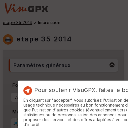
etape 35 2014
> Impression
etape 35 2014
Paramètres généraux
Format & Orientation
Pour soutenir VisuGPX, faites le b
En cliquant sur "accepter" vous autorisez l'utilisation 
usage technique nécessaires au bon fonctionnement du 
que l'utilisation d'autres cookies (éventuellement tiers)
Marges
statistiques ou de personnalisation des annonces pour
proposer des services et des offres adaptées à vos c
Marge d'impression
cm
d'interêt.