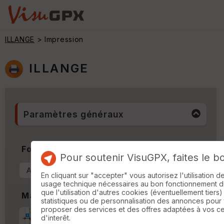
ILLANGE
> Impression
ILLANGE
Paramètres généraux
Format & Orientation
Pour soutenir VisuGPX, faites le b
En cliquant sur "accepter" vous autorisez l'utilisation 
usage technique nécessaires au bon fonctionnement du 
que l'utilisation d'autres cookies (éventuellement tiers)
Marges
statistiques ou de personnalisation des annonces pour
proposer des services et des offres adaptées à vos c
Marge d'impression
cm
d'interêt.