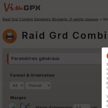
Raid Grd Combin Sangliers Roulants J1 petits joueurs
> Im
Raid Grd Combin
Paramètres généraux
Format & Orientation
Marges
Marge d'impression
cm