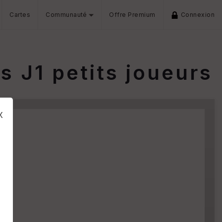
Cartes
Communauté
Offre Premium
Connexion
s J1 petits joueurs
x
s