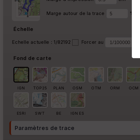
Marge autour de la trace
%
Échelle
Echelle actuelle : 1/82192
Forcer au
Fond de carte
IGN
TOP25
PLAN
OSM
OTM
ORM
OCM
ESRI
SWT
BE
IGN ES
Paramètres de trace