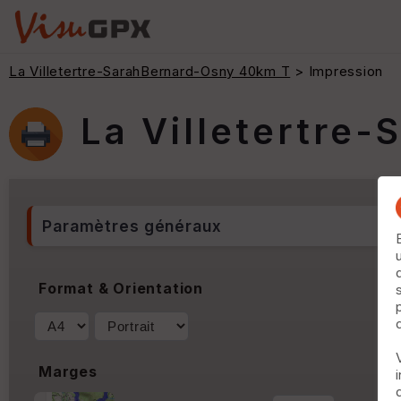
La Villetertre-SarahBernard-Osny 40km T
> Impression
La Villetertre
Paramètres généraux
Format & Orientation
Marges