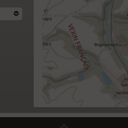
i apparait
4)