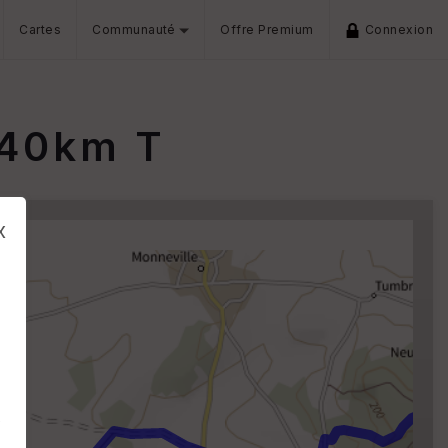
Cartes
Communauté
Offre Premium
Connexion
 40km T
x
s