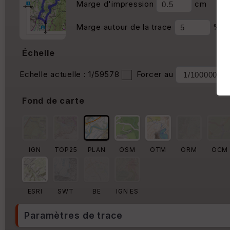
Marge d'impression
cm
Marge autour de la trace
%
Échelle
Echelle actuelle : 1/59578
Forcer au
Fond de carte
IGN
TOP25
PLAN
OSM
OTM
ORM
OCM
ESRI
SWT
BE
IGN ES
Paramètres de trace