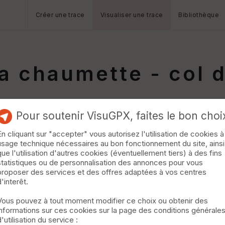
Créer une trace
Visualiser une trace
Bibliothèque
a chaumette - col 
Pour soutenir VisuGPX, faites le bon choi
En cliquant sur "accepter" vous autorisez l'utilisation de cookies à
usage technique nécessaires au bon fonctionnement du site, ainsi
que l'utilisation d'autres cookies (éventuellement tiers) à des fins
statistiques ou de personnalisation des annonces pour vous
proposer des services et des offres adaptées à vos centres
d'interêt.
Vous pouvez à tout moment modifier ce choix ou obtenir des
informations sur ces cookies sur la page des conditions générale
d'utilisation du service :