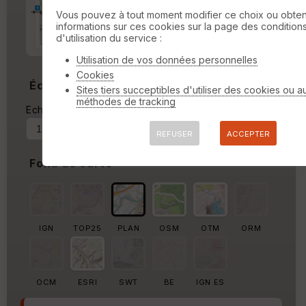
Marge d'impression
cm
Vous pouvez à tout moment modifier ce choix ou obten
informations sur ces cookies sur la page des condition
d'utilisation du service :
Marge autour de la trace
%
Utilisation de vos données personnelles
Cookies
Échelle
Sites tiers succeptibles d'utiliser des cookies ou a
méthodes de tracking
Echelle actuelle : 1/35728
Forcer au
REFUSER
ACCEPTER
Fond de carte
IGN
TOP25
PLAN
OSM
OTM
ORM
OCM
ESRI
SWT
BE
IGN ES