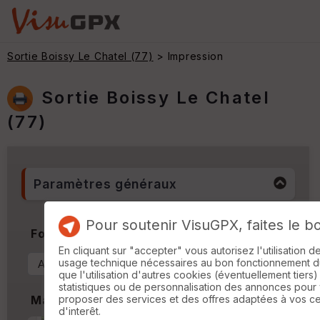
Sortie Boissy Le Chatel (77)
> Impression
Sortie Boissy Le Chatel
(77)
Paramètres généraux
Pour soutenir VisuGPX, faites le b
Format & Orientation
En cliquant sur "accepter" vous autorisez l'utilisation 
usage technique nécessaires au bon fonctionnement du 
que l'utilisation d'autres cookies (éventuellement tiers)
statistiques ou de personnalisation des annonces pour
proposer des services et des offres adaptées à vos c
Marges
d'interêt.