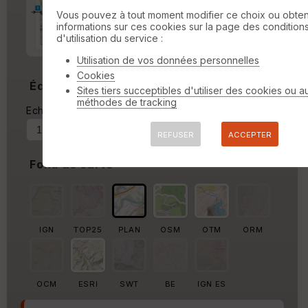
Marge d'impression
cm
Vous pouvez à tout moment modifier ce choix ou obten
informations sur ces cookies sur la page des condition
d'utilisation du service :
Marge autour de la trace
%
Utilisation de vos données personnelles
Cookies
Échelle
Sites tiers succeptibles d'utiliser des cookies ou a
méthodes de tracking
Echelle actuelle : 1/40854
Forcer au
REFUSER
ACCEPTER
Fond de carte
IGN
TOP25
PLAN
OSM
OTM
ORM
OCM
ESRI
SWT
BE
IGN ES