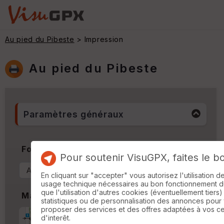
Au pied du Pibeste
> Impression
Au pied du Pibeste
Paramètres généraux
Format & Orientation
Pour soutenir VisuGPX, faites le b
En cliquant sur "accepter" vous autorisez l'utilisation 
usage technique nécessaires au bon fonctionnement du 
que l'utilisation d'autres cookies (éventuellement tiers)
Marges
statistiques ou de personnalisation des annonces pour
proposer des services et des offres adaptées à vos c
Marge d'impression
cm
d'interêt.