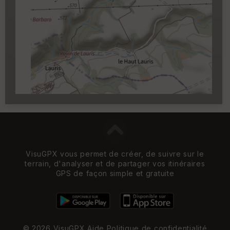
Cartouche
Activez l'edition en cliquant sur le
✏️
qui apparait au survol du cartouche.
Carroyage UTM
(1km à partir du niveau de
zoom 14)
VisuGPX vous permet de créer, de suivre sur le
terrain, d'analyser et de partager vos itinéraires
GPS de façon simple et gratuite
© 2026 VisuGPX
Aide
Politique de confidentialité