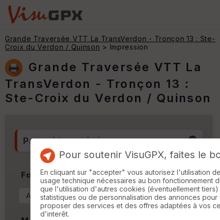
Grande Traversée VTT La TransVerdon - Tronçon 13 : Ste-
Croix du Verdon / Quinson
> Impression
Grande Traversée VTT La
TransVerdon - Tronçon 13 :
Ste-Croix du Verdon / Quinson
Paramètres généraux
Pour soutenir VisuGPX, faites le b
En cliquant sur "accepter" vous autorisez l'utilisation 
Format & Orientation
usage technique nécessaires au bon fonctionnement du 
que l'utilisation d'autres cookies (éventuellement tiers)
statistiques ou de personnalisation des annonces pour
proposer des services et des offres adaptées à vos c
d'interêt.