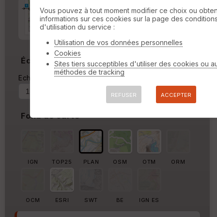
Marge d'impression
cm
Vous pouvez à tout moment modifier ce choix ou obten
informations sur ces cookies sur la page des condition
d'utilisation du service :
Marge autour de la trace
%
Utilisation de vos données personnelles
Cookies
Échelle
Sites tiers succeptibles d'utiliser des cookies ou a
méthodes de tracking
Echelle actuelle : 1/10057
Forcer au
REFUSER
ACCEPTER
Fond de carte
IGN
TOP25
PLAN
OSM
OTM
ORM
OCM
ESRI
SWT
BE
IGN ES