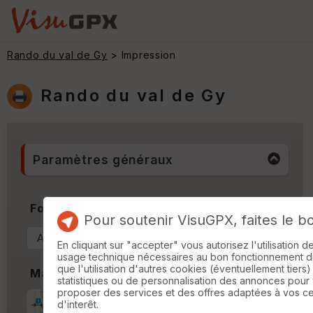
Rando du val de Gy
> Impression
Rando du val de Gy
Paramètres généraux
Format & Orientation
Pour soutenir VisuGPX, faites le b
En cliquant sur "accepter" vous autorisez l'utilisation 
usage technique nécessaires au bon fonctionnement du 
que l'utilisation d'autres cookies (éventuellement tiers)
Marges
statistiques ou de personnalisation des annonces pour
proposer des services et des offres adaptées à vos c
Marge d'impression
cm
d'interêt.