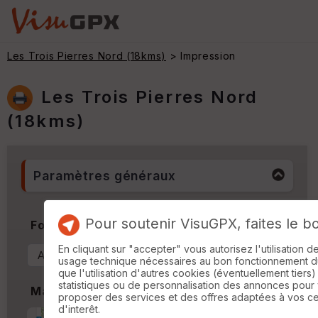
Les Trois Pierres Nord (18kms)
> Impression
Les Trois Pierres Nord
(18kms)
Paramètres généraux
Pour soutenir VisuGPX, faites le b
Format & Orientation
En cliquant sur "accepter" vous autorisez l'utilisation 
usage technique nécessaires au bon fonctionnement du 
que l'utilisation d'autres cookies (éventuellement tiers)
statistiques ou de personnalisation des annonces pour
Marges
proposer des services et des offres adaptées à vos c
d'interêt.