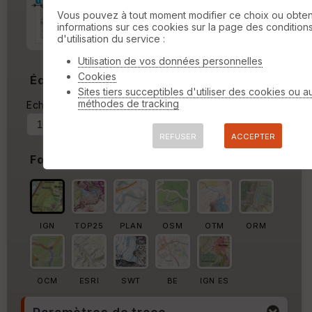
Marge d'impression
cm
Vous pouvez à tout moment modifier ce choix ou obten
informations sur ces cookies sur la page des condition
Marge autour de la trace
d'utilisation du service :
%
Utilisation de vos données personnelles
Cookies
Échelle
Sites tiers succeptibles d'utiliser des cookies ou a
méthodes de tracking
Echelle actuelle : 1/21820
Forcer au
REFUSER
ACCEPTER
Fond de carte
IGN
TOP25
PLAN
OSM
OTM
ORM
OCM
ESRI
SWT
BE
IGN ES