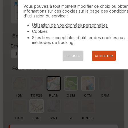
Marge d'impression
cm
Vous pouvez à tout moment modifier ce choix ou obten
informations sur ces cookies sur la page des condition
d'utilisation du service :
Marge autour de la trace
%
Utilisation de vos données personnelles
Cookies
Échelle
Sites tiers succeptibles d'utiliser des cookies ou a
méthodes de tracking
Echelle actuelle : 1/9656
Forcer au
REFUSER
ACCEPTER
Fond de carte
IGN
TOP25
PLAN
OSM
OTM
ORM
OCM
ESRI
SWT
BE
IGN ES