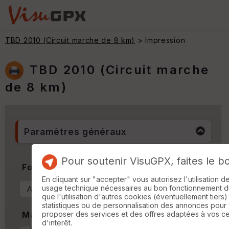
TBD 2010 (Circuit marche de 8 km)
> Impression
TBD 2010 (Circuit marche
de 8 km)
Paramètres généraux
Pour soutenir VisuGPX, faites le b
Format & Orientation
En cliquant sur "accepter" vous autorisez l'utilisation 
usage technique nécessaires au bon fonctionnement du 
que l'utilisation d'autres cookies (éventuellement tiers)
statistiques ou de personnalisation des annonces pour
proposer des services et des offres adaptées à vos c
Marges
d'interêt.