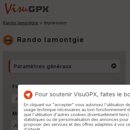
Rando lamontgie
> Impression
Rando lamontgie
Paramètres généraux
Format & Orientation
Pour soutenir VisuGPX, faites le b
En cliquant sur "accepter" vous autorisez l'utilisation 
usage technique nécessaires au bon fonctionnement du 
Marges
que l'utilisation d'autres cookies (éventuellement tiers)
statistiques ou de personnalisation des annonces pour
proposer des services et des offres adaptées à vos c
Marge d'impression
cm
d'interêt.