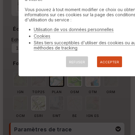
Marge autour de la trace
Vous pouvez à tout moment modifier ce choix ou obten
informations sur ces cookies sur la page des condition
%
d'utilisation du service :
Échelle
Utilisation de vos données personnelles
Cookies
Echelle actuelle : 1/33789
Forcer au
Sites tiers succeptibles d'utiliser des cookies ou a
méthodes de tracking
REFUSER
ACCEPTER
Fond de carte
IGN
TOP25
PLAN
OSM
OTM
ORM
OCM
ESRI
SWT
BE
IGN ES
Paramètres de trace