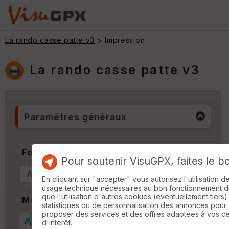
La rando casse patte v3
> Impression
La rando casse patte v3
Paramètres généraux
Format & Orientation
Pour soutenir VisuGPX, faites le b
En cliquant sur "accepter" vous autorisez l'utilisation 
usage technique nécessaires au bon fonctionnement du 
que l'utilisation d'autres cookies (éventuellement tiers)
Marges
statistiques ou de personnalisation des annonces pour
proposer des services et des offres adaptées à vos c
Marge d'impression
cm
d'interêt.