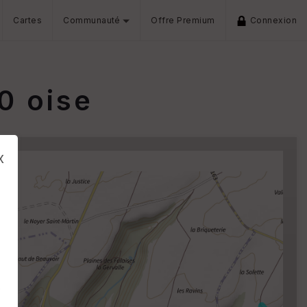
Cartes
Communauté
Offre Premium
Connexion
0 oise
x
s