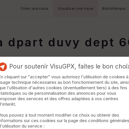
Créer une trace
Visualiser une trace
Bibliothèque
 dpart duvy dept 6
Pour soutenir VisuGPX, faites le bon choi
En cliquant sur "accepter" vous autorisez l'utilisation de cookies à
usage technique nécessaires au bon fonctionnement du site, ainsi
que l'utilisation d'autres cookies (éventuellement tiers) à des fins
statistiques ou de personnalisation des annonces pour vous
proposer des services et des offres adaptées à vos centres
d'interêt.
Vous pouvez à tout moment modifier ce choix ou obtenir des
informations sur ces cookies sur la page des conditions générale
d'utilisation du service :