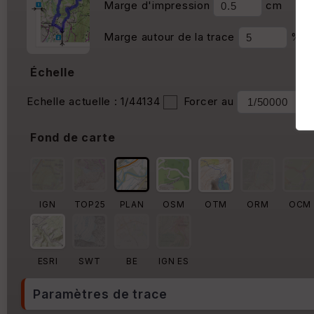
Marge d'impression
cm
Marge autour de la trace
%
Échelle
Echelle actuelle : 1/44134
Forcer au
Fond de carte
IGN
TOP25
PLAN
OSM
OTM
ORM
OCM
ESRI
SWT
BE
IGN ES
Paramètres de trace