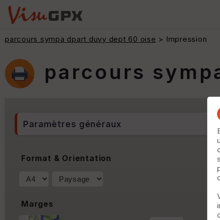
parcours sympa dpart duvy dept 60 oise
> Impression
parcours sympa
Paramètres généraux
Format & Orientation
Marges