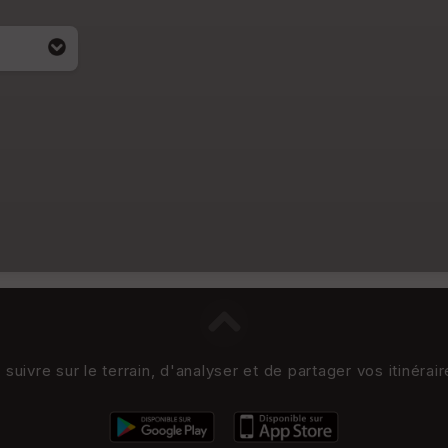
acité
uivre sur le terrain, d'analyser et de partager vos itinérai
i apparait
4)