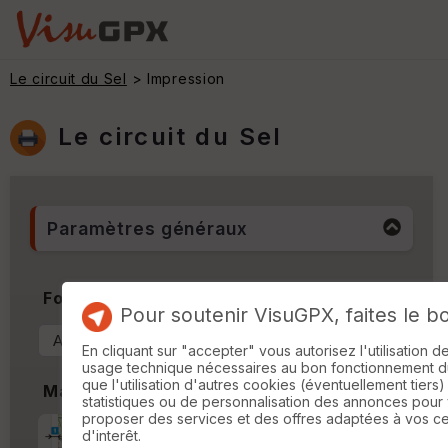
Le circuit du Sel
> Impression
Le circuit du Sel
Paramètres généraux
Format & Orientation
Pour soutenir VisuGPX, faites le b
En cliquant sur "accepter" vous autorisez l'utilisation 
usage technique nécessaires au bon fonctionnement du 
que l'utilisation d'autres cookies (éventuellement tiers)
Marges
statistiques ou de personnalisation des annonces pour
proposer des services et des offres adaptées à vos c
Marge d'impression
cm
d'interêt.