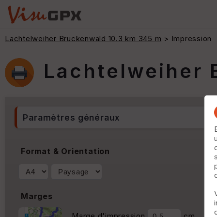
Lachtelweiher Bruckenwald 10.3 km 345 m
> Impression
Lachtelweiher 
Paramètres généraux
Format & Orientation
Marges
Marge d'impression
cm