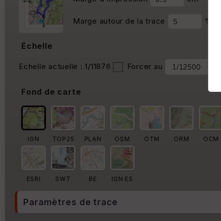
Marge autour de la trace
%
Échelle
Echelle actuelle : 1/11876
Forcer au
Fond de carte
IGN
TOP25
PLAN
OSM
OTM
ORM
OCM
ESRI
SWT
BE
IGN ES
Paramètres de trace