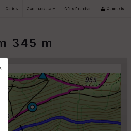
Cartes
Communauté
Offre Premium
Connexion
km 345 m
x
s