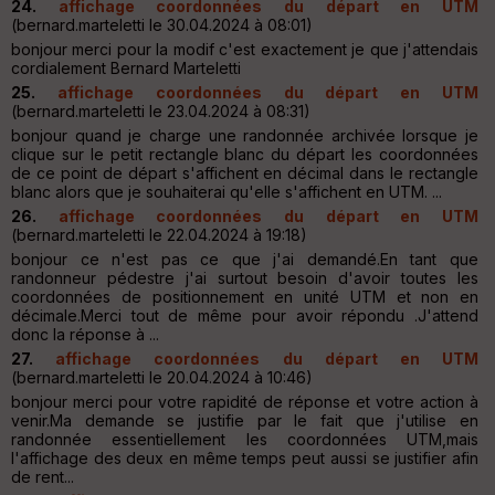
24.
affichage coordonnées du départ en UTM
(bernard.marteletti le 30.04.2024 à 08:01)
bonjour merci pour la modif c'est exactement je que j'attendais
cordialement Bernard Marteletti
25.
affichage coordonnées du départ en UTM
(bernard.marteletti le 23.04.2024 à 08:31)
bonjour quand je charge une randonnée archivée lorsque je
clique sur le petit rectangle blanc du départ les coordonnées
de ce point de départ s'affichent en décimal dans le rectangle
blanc alors que je souhaiterai qu'elle s'affichent en UTM. ...
26.
affichage coordonnées du départ en UTM
(bernard.marteletti le 22.04.2024 à 19:18)
bonjour ce n'est pas ce que j'ai demandé.En tant que
randonneur pédestre j'ai surtout besoin d'avoir toutes les
coordonnées de positionnement en unité UTM et non en
décimale.Merci tout de même pour avoir répondu .J'attend
donc la réponse à ...
27.
affichage coordonnées du départ en UTM
(bernard.marteletti le 20.04.2024 à 10:46)
bonjour merci pour votre rapidité de réponse et votre action à
venir.Ma demande se justifie par le fait que j'utilise en
randonnée essentiellement les coordonnées UTM,mais
l'affichage des deux en même temps peut aussi se justifier afin
de rent...