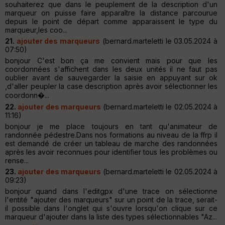
souhaiterez que dans le peuplement de la description d'un
marqueur on puisse faire apparaître la distance parcourue
depuis le point de départ comme apparaissent le type du
marqueur,les coo...
21.
ajouter des marqueurs
(bernard.marteletti le 03.05.2024 à
07:50)
bonjour C'est bon ça me convient mais pour que les
coordonnées s'affichent dans les deux unités il ne faut pas
oublier avant de sauvegarder la saisie en appuyant sur ok
,d'aller peupler la case description après avoir sélectionner les
coordonn�...
22.
ajouter des marqueurs
(bernard.marteletti le 02.05.2024 à
11:16)
bonjour je me place toujours en tant qu'animateur de
randonnée pédestre.Dans nos formations au niveau de la ffrp il
est demandé de créer un tableau de marche des randonnées
après les avoir reconnues pour identifier tous les problèmes ou
rense...
23.
ajouter des marqueurs
(bernard.marteletti le 02.05.2024 à
09:23)
bonjour quand dans l'editgpx d'une trace on sélectionne
l'entité "ajouter des marqueurs" sur un point de la trace, serait-
il possible dans l'onglet qui s'ouvre lorsqu'on clique sur ce
marqueur d'ajouter dans la liste des types sélectionnables "Az...