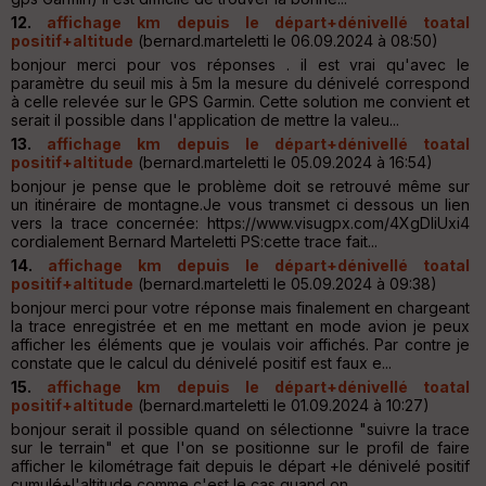
12.
affichage km depuis le départ+dénivellé toatal
positif+altitude
(bernard.marteletti le 06.09.2024 à 08:50)
bonjour merci pour vos réponses . il est vrai qu'avec le
paramètre du seuil mis à 5m la mesure du dénivelé correspond
à celle relevée sur le GPS Garmin. Cette solution me convient et
serait il possible dans l'application de mettre la valeu...
13.
affichage km depuis le départ+dénivellé toatal
positif+altitude
(bernard.marteletti le 05.09.2024 à 16:54)
bonjour je pense que le problème doit se retrouvé même sur
un itinéraire de montagne.Je vous transmet ci dessous un lien
vers la trace concernée: https://www.visugpx.com/4XgDIiUxi4
cordialement Bernard Marteletti PS:cette trace fait...
14.
affichage km depuis le départ+dénivellé toatal
positif+altitude
(bernard.marteletti le 05.09.2024 à 09:38)
bonjour merci pour votre réponse mais finalement en chargeant
la trace enregistrée et en me mettant en mode avion je peux
afficher les éléments que je voulais voir affichés. Par contre je
constate que le calcul du dénivelé positif est faux e...
15.
affichage km depuis le départ+dénivellé toatal
positif+altitude
(bernard.marteletti le 01.09.2024 à 10:27)
bonjour serait il possible quand on sélectionne "suivre la trace
sur le terrain" et que l'on se positionne sur le profil de faire
afficher le kilométrage fait depuis le départ +le dénivelé positif
cumulé+l'altitude comme c'est le cas quand on ...