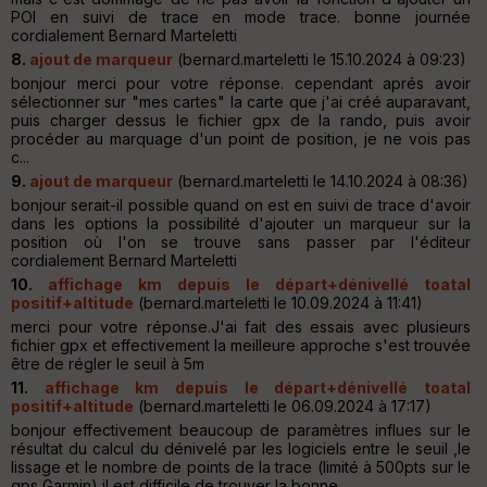
POI en suivi de trace en mode trace. bonne journée
cordialement Bernard Marteletti
8.
ajout de marqueur
(bernard.marteletti le 15.10.2024 à 09:23)
bonjour merci pour votre réponse. cependant aprés avoir
sélectionner sur "mes cartes" la carte que j'ai créé auparavant,
puis charger dessus le fichier gpx de la rando, puis avoir
procéder au marquage d'un point de position, je ne vois pas
c...
9.
ajout de marqueur
(bernard.marteletti le 14.10.2024 à 08:36)
bonjour serait-il possible quand on est en suivi de trace d'avoir
dans les options la possibilité d'ajouter un marqueur sur la
position où l'on se trouve sans passer par l'éditeur
cordialement Bernard Marteletti
10.
affichage km depuis le départ+dénivellé toatal
positif+altitude
(bernard.marteletti le 10.09.2024 à 11:41)
merci pour votre réponse.J'ai fait des essais avec plusieurs
fichier gpx et effectivement la meilleure approche s'est trouvée
être de régler le seuil à 5m
11.
affichage km depuis le départ+dénivellé toatal
positif+altitude
(bernard.marteletti le 06.09.2024 à 17:17)
bonjour effectivement beaucoup de paramètres influes sur le
résultat du calcul du dénivelé par les logiciels entre le seuil ,le
lissage et le nombre de points de la trace (limité à 500pts sur le
gps Garmin) il est difficile de trouver la bonne...