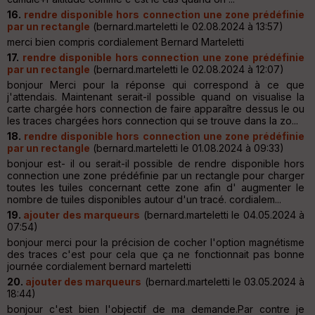
16.
rendre disponible hors connection une zone prédéfinie
par un rectangle
(bernard.marteletti le 02.08.2024 à 13:57)
merci bien compris cordialement Bernard Marteletti
17.
rendre disponible hors connection une zone prédéfinie
par un rectangle
(bernard.marteletti le 02.08.2024 à 12:07)
bonjour Merci pour la réponse qui correspond à ce que
j'attendais. Maintenant serait-il possible quand on visualise la
carte chargée hors connection de faire apparaître dessus le ou
les traces chargées hors connection qui se trouve dans la zo...
18.
rendre disponible hors connection une zone prédéfinie
par un rectangle
(bernard.marteletti le 01.08.2024 à 09:33)
bonjour est- il ou serait-il possible de rendre disponible hors
connection une zone prédéfinie par un rectangle pour charger
toutes les tuiles concernant cette zone afin d' augmenter le
nombre de tuiles disponibles autour d'un tracé. cordialem...
19.
ajouter des marqueurs
(bernard.marteletti le 04.05.2024 à
07:54)
bonjour merci pour la précision de cocher l'option magnétisme
des traces c'est pour cela que ça ne fonctionnait pas bonne
journée cordialement bernard marteletti
20.
ajouter des marqueurs
(bernard.marteletti le 03.05.2024 à
18:44)
bonjour c'est bien l'objectif de ma demande.Par contre je