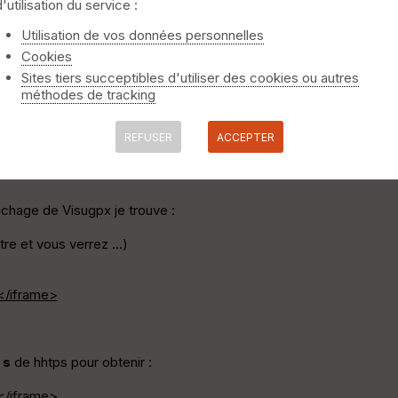
d'utilisation du service :
Utilisation de vos données personnelles
Cookies
Sites tiers succeptibles d'utiliser des cookies ou autres
méthodes de tracking
regueux.blogspot.fr/
REFUSER
ACCEPTER
fichage de Visugpx je trouve :
tre et vous verrez ...)
/iframe>
e
s
de hhtps pour obtenir :
/iframe>