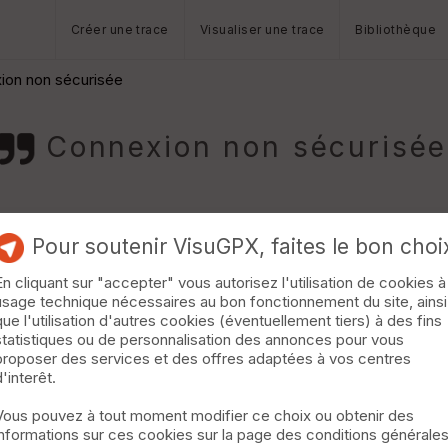
Créer une trace
Visualiser une trace
Bibliothèque
ion non sécurisée
Connexion non sécurisée
Pour soutenir VisuGPX, faites le bon choi
En cliquant sur "accepter" vous autorisez l'utilisation de cookies à
usage technique nécessaires au bon fonctionnement du site, ainsi
uits gpx alors que cela fait 3 ans que je le fais sans problèmes. 
que l'utilisation d'autres cookies (éventuellement tiers) à des fins
statistiques ou de personnalisation des annonces pour vous
proposer des services et des offres adaptées à vos centres
d'interêt.
leur site web ...
Vous pouvez à tout moment modifier ce choix ou obtenir des
informations sur ces cookies sur la page des conditions générale