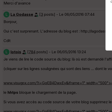
Merci d'avance
La Godasse
[
3
posts] - Le 06/05/2016 07:44
L
Bonjour,
Oui c'est surprenant. L'adresse du blog est : http://lagodasset
Cdlt
lotois
[
784
posts] - Le 06/05/2016 13:24
L
Je viens de lire le code source du blog: là où est demandé l'af
(cliquer sur les lignes soulignées qui sont des liens ... dont le vo
www.visugpx.com/?i=GqEB4DwxEy&iframe=1" width="500"><
le
hhtps
bloque le chargement de la page.
Si vous avez accès au code source de votre blog supprimez l
www.visugpx.com/?i=GqEB4DwxEy&iframe=1" width="500"><