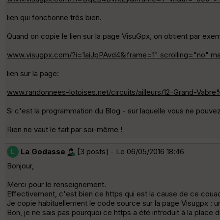
lien qui fonctionne très bien.
Quand on copie le lien sur la page VisuGpx, on obtient par exe
www.visugpx.com/?i=1aiJpPAvd4&iframe=1" scrolling="no" m
lien sur la page:
www.randonnees-lotoises.net/circuits/ailleurs/12-Grand-Va
Si c'est la programmation du Blog - sur laquelle vous ne pouvez
Rien ne vaut le fait par soi-même !
La Godasse
[
3
posts] - Le 06/05/2016 18:46
L
Bonjour,
Merci pour le renseignement.
Effectivement, c'est bien ce https qui est la cause de ce coua
Je copie habituellement le code source sur la page Visugpx : un
Bon, je ne sais pas pourquoi ce https a été introduit à la place d