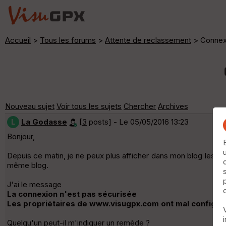
Accueil
>
Tous les forums
>
Attente de reclassement
> Connex
Nouveau sujet
Voir tous les sujets
Chercher
Archives
La Godasse
[
3
posts] - Le 05/05/2016 13:23
L
Bonjour,
Depuis ce matin, je ne peux plus afficher dans mon blog les circ
même blog.
J'ai le message
La connexion n'est pas sécurisée
Les propriétaires de www.visugpx.com ont mal configuré 
Quelqu'un peut-il m'indiquer un remède ?