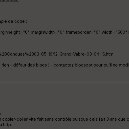
mple ce code :
arginheight="0" marginwidth="0" frameborder="0" width="500"
bre%20Conques%2003-05-16/12-Grand-Vabre-03-04-16.htm
 rien - défaut des blogs ! - contactez blogspot pour qu'il ne modi
c.
 copier-coller vite fait sans contrôle puisque cela fait 3 ans que
u http.