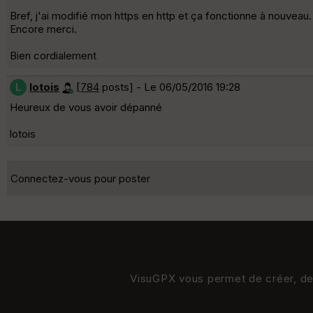
Bref, j'ai modifié mon https en http et ça fonctionne à nouveau.
Encore merci.
Bien cordialement
lotois
[
784
posts] - Le 06/05/2016 19:28
L
Heureux de vous avoir dépanné
lotois
Connectez-vous pour poster
VisuGPX vous permet de créer, de s