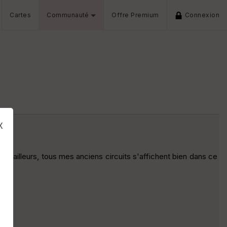
Cartes
Communauté
Offre Premium
Connexion
x
Par ailleurs, tous mes anciens circuits s'affichent bien dans ce
s