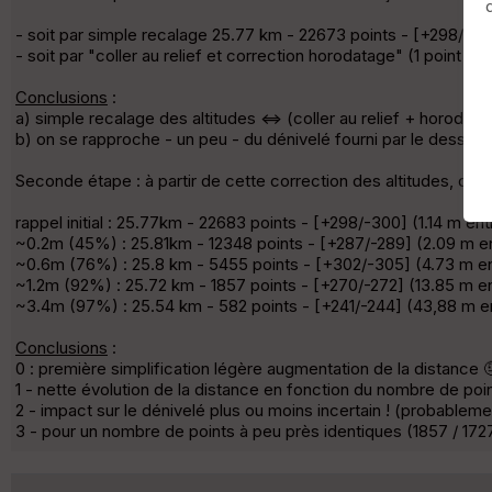
- soit par simple recalage 25.77 km - 22673 points - [+298/-30
- soit par "coller au relief et correction horodatage" (1 point e
Conclusions
:
a) simple recalage des altitudes <=> (coller au relief + horodata
b) on se rapproche - un peu - du dénivelé fourni par le dessin d
Seconde étape : à partir de cette correction des altitudes, dimi
rappel initial : 25.77km - 22683 points - [+298/-300] (1.14 m en
~0.2m (45%) : 25.81km - 12348 points - [+287/-289] (2.09 m e
~0.6m (76%) : 25.8 km - 5455 points - [+302/-305] (4.73 m en
~1.2m (92%) : 25.72 km - 1857 points - [+270/-272] (13.85 m e
~3.4m (97%) : 25.54 km - 582 points - [+241/-244] (43,88 m e
Conclusions
:
0 : première simplification légère augmentation de la distance 
1 - nette évolution de la distance en fonction du nombre de poi
2 - impact sur le dénivelé plus ou moins incertain ! (probableme
3 - pour un nombre de points à peu près identiques (1857 / 1727