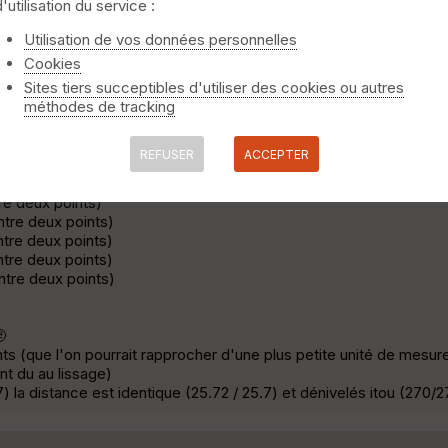
d'utilisation du service :
0]
Utilisation de vos données personnelles
n plus) : 25.78 km - 22674 pts - [+298/-300]
Cookies
Sites tiers succeptibles d'utiliser des cookies ou autres
méthodes de tracking
ge)
e la trace tout en ayant un nombre de points constitutif nettement
REFUSER
ACCEPTER
nution du nombre de points par "simplification" :
tre deux points)
ntre deux points)
tre deux points)
ntre deux points)
ntre deux points)
🤨
nts (que l'on pourrait rapprocher d'une plus petite unité de mesur
nt du au lissage)
) la distance est identique (25.72 / 25.7) et dénivelés itou (270/