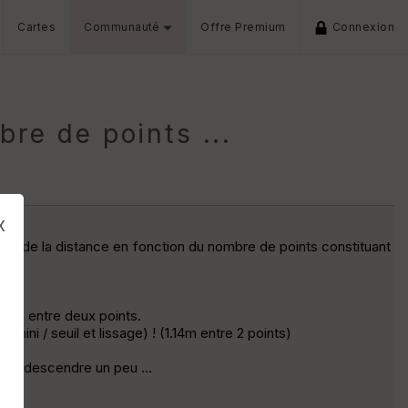
Cartes
Communauté
Offre Premium
Connexion
re de points ...
x
ion de la distance en fonction du nombre de points constituant
.88m entre deux points.
ni / seuil et lissage) ! (1.14m entre 2 points)
per/descendre un peu ...
s