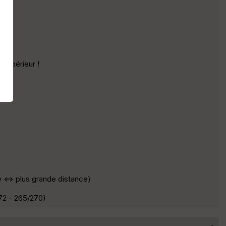
 supérieur !
e <=> plus grande distance)
272 - 265/270)