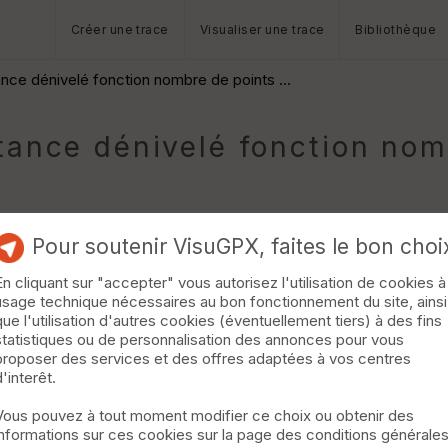
Créer une trace
Visualiser une trace
Bibliothèque
ance dénivelé fonction nombre de points ...
tance dénivelé fonction nomb
Pour soutenir VisuGPX, faites le bon choi
ris au départ), je m'étais promis une analyse concernant l'évolut
En cliquant sur "accepter" vous autorisez l'utilisation de cookies à
usage technique nécessaires au bon fonctionnement du site, ainsi
que l'utilisation d'autres cookies (éventuellement tiers) à des fins
timée / parcourue) en cours de parcours est à peu près le même :
statistiques ou de personnalisation des annonces pour vous
pour une distance parcourue de 26 km (à mon smartphone), soit 14
proposer des services et des offres adaptées à vos centres
673pts au dénivelé près (sans modification des paramètres dist_mi
d'interêt.
ne (j'habite en bord de mer) mais il y a quand même de quoi grim
Vous pouvez à tout moment modifier ce choix ou obtenir des
informations sur ces cookies sur la page des conditions générale
es :