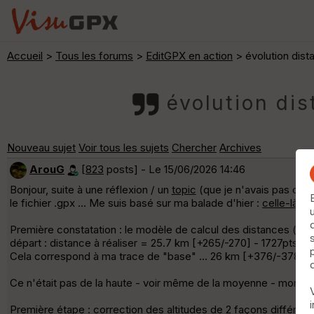
Accueil
>
Tous les forums
>
EditGPX en action
> évolution dist
évolution dis
Nouveau sujet
Voir tous les sujets
Chercher
Archives
ArouG
[
823
posts] - Le 15/06/2026 14:46
Bonjour, suite à une réflexion / un
topic
(que je n'avais pas comp
le fichier .gpx ... Me suis basé sur ma balade d'hier :
celle-là
.
Première constatation : le modèle de calcul des distances (es
départ : distance à réaliser = 25.7 km [+265/-270] - 1727pts 
Cela correspond à ma trace de "base" ... 26 km [+376/-378] - 22
Ce n'était pas de la haute - voir même de la moyenne - montag
Première étape : correction des altitudes de 2 façons différent