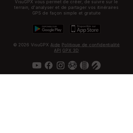
VisuGPX vous permet de créer, de suivre sur le
terrain, d'analyser et de partager vos itinéraires
GPS de façon simple et gratuite
© 2026 VisuGPX
Aide
Politique de confidentialité
API
GPX 3D