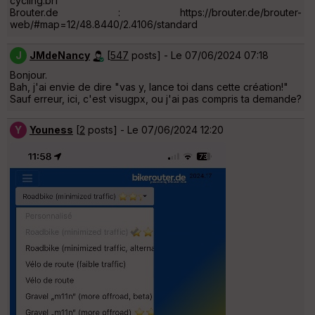
cycling.brf
Brouter.de : https://brouter.de/brouter-
web/#map=12/48.8440/2.4106/standard
J
JMdeNancy
[
547
posts] - Le 07/06/2024 07:18
Bonjour.
Bah, j'ai envie de dire "vas y, lance toi dans cette création!"
Sauf erreur, ici, c'est visugpx, ou j'ai pas compris ta demande?
Y
Youness
[
2
posts] - Le 07/06/2024 12:20