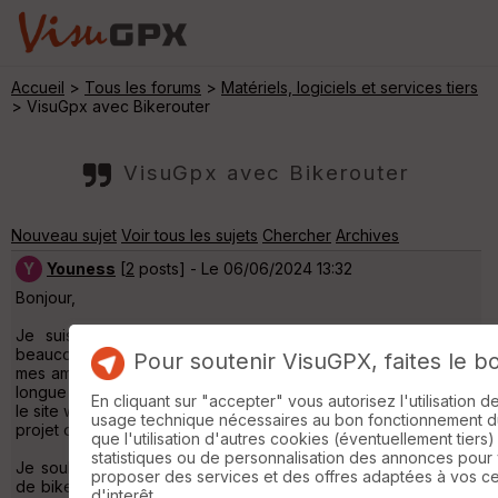
Accueil
>
Tous les forums
>
Matériels, logiciels et services tiers
> VisuGpx avec Bikerouter
VisuGpx avec Bikerouter
Nouveau sujet
Voir tous les sujets
Chercher
Archives
Y
Youness
[
2
posts] - Le 06/06/2024 13:32
Bonjour,
Je suis un utilisateur régulier de votre site et j'apprécie
beaucoup la possibilité de partager mes parcours GPX avec
Pour soutenir VisuGPX, faites le b
mes amis via Strava. Pour mes sorties à vélo et mes voyages
longue distance, j'utilise souvent MapOut.app* combiné avec
En cliquant sur "accepter" vous autorisez l'utilisation 
le site web bikerouter.de* (profile FFMbyBicycle*), basé sur le
usage technique nécessaires au bon fonctionnement du 
projet open source brouter.de*.
que l'utilisation d'autres cookies (éventuellement tiers)
statistiques ou de personnalisation des annonces pour
Je souhaiterais proposer la création d'une version française
proposer des services et des offres adaptées à vos c
de bikerouter.de, ce qui offrirait de nombreux avantages. Une
d'interêt.