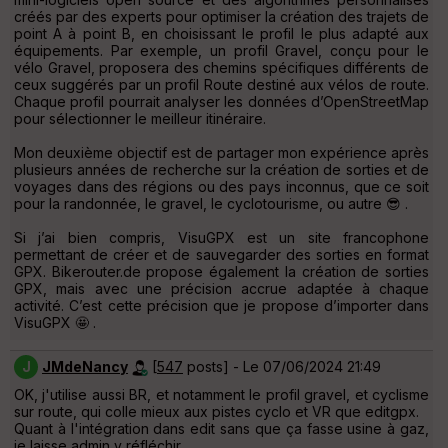
créés par des experts pour optimiser la création des trajets de
point A à point B, en choisissant le profil le plus adapté aux
équipements. Par exemple, un profil Gravel, conçu pour le
vélo Gravel, proposera des chemins spécifiques différents de
ceux suggérés par un profil Route destiné aux vélos de route.
Chaque profil pourrait analyser les données d’OpenStreetMap
pour sélectionner le meilleur itinéraire.
Mon deuxième objectif est de partager mon expérience après
plusieurs années de recherche sur la création de sorties et de
voyages dans des régions ou des pays inconnus, que ce soit
pour la randonnée, le gravel, le cyclotourisme, ou autre 😎 .
Si j’ai bien compris, VisuGPX est un site francophone
permettant de créer et de sauvegarder des sorties en format
GPX. Bikerouter.de propose également la création de sorties
GPX, mais avec une précision accrue adaptée à chaque
activité. C’est cette précision que je propose d’importer dans
VisuGPX 🤩 .
J
JMdeNancy
[
547
posts] - Le 07/06/2024 21:49
OK, j'utilise aussi BR, et notamment le profil gravel, et cyclisme
sur route, qui colle mieux aux pistes cyclo et VR que editgpx.
Quant à l'intégration dans edit sans que ça fasse usine à gaz,
je laisse admin y réfléchir.