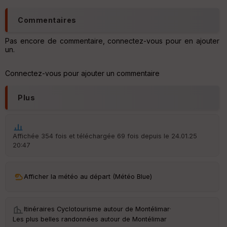
le
ur
Commentaires
Pas encore de commentaire, connectez-vous pour en ajouter
un.
Ep
Connectez-vous pour ajouter un commentaire
ai
ss
eu
Plus
r
Tr
Affichée 354 fois et téléchargée 69 fois depuis le 24.01.25
an
20:47
sp
ar
en
ce
Afficher la météo au départ (Météo Blue)
Po
int
Itinéraires Cyclotourisme autour de
Montélimar
·
illé
Les plus belles randonnées autour de Montélimar
s