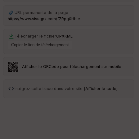
URL permanente de la page
S
https://www.visugpx.com/fZRpg0HbIe
e
n
s
Télécharger le fichier
GPX
KML
St
re
et
Vi
Afficher le QRCode pour téléchargement sur mobile
e
w
Intégrez cette trace dans votre site [
Afficher le code
]