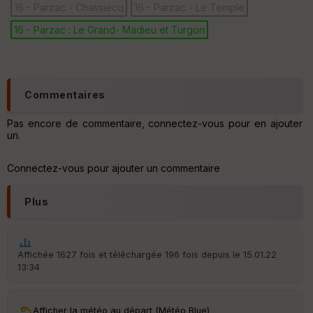
ar
16 - Parzac - Chassiecq
16 - Parzac - Le Temple
t
16 - Parzac : Le Grand- Madieu et Turgon
ar
ri
v
é
e
Commentaires
Pas encore de commentaire, connectez-vous pour en ajouter
Fil
un.
tr
e
P
Connectez-vous pour ajouter un commentaire
OI
Plus
C
ou
le
ur
Affichée 1627 fois et téléchargée 196 fois depuis le 15.01.22
13:34
Afficher la météo au départ (Météo Blue)