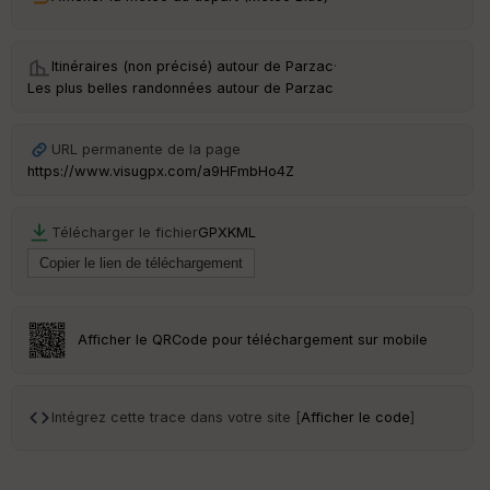
Ep
ai
ss
Itinéraires (non précisé) autour de
Parzac
·
eu
Les plus belles randonnées autour de Parzac
r
Tr
URL permanente de la page
an
https://www.visugpx.com/a9HFmbHo4Z
sp
ar
en
Télécharger le fichier
GPX
KML
ce
Po
int
illé
Afficher le QRCode pour téléchargement sur mobile
s
S
Intégrez cette trace dans votre site [
Afficher le code
]
e
n
s