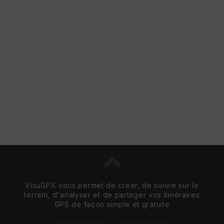
St
re
et
Vi
e
w
VisuGPX vous permet de créer, de suivre sur le
terrain, d'analyser et de partager vos itinéraires
GPS de façon simple et gratuite