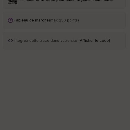
ce
Po
Tableau de marche
(max 250 points)
int
illé
s
Intégrez cette trace dans votre site [
Afficher le code
]
S
e
n
s
St
re
et
Vi
e
w