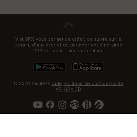
VisuGPX vous permet de créer, de suivre sur le
terrain, d'analyser et de partager vos itinéraires
GPS de façon simple et gratuite
© 2026 VisuGPX
Aide
Politique de confidentialité
API
GPX 3D