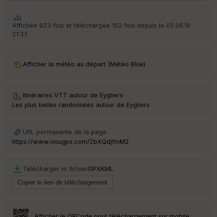
P
OI
Affichée 923 fois et téléchargée 102 fois depuis le 05.06.19
21:37
C
ou
le
Afficher la météo au départ (Météo Blue)
ur
Itinéraires VTT autour de
Eygliers
·
Les plus belles randonnées autour de Eygliers
Ep
ai
URL permanente de la page
ss
https://www.visugpx.com/ZbXQdjfmM2
eu
r
Télécharger le fichier
GPX
KML
Tr
an
sp
ar
en
Afficher le QRCode pour téléchargement sur mobile