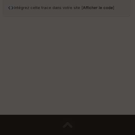
S
Intégrez cette trace dans votre site [
Afficher le code
]
e
n
s
St
re
et
Vi
e
w