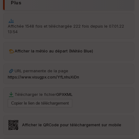
ur
Plus
Affichée 1548 fois et téléchargée 222 fois depuis le 07.01.22
13:54
Ep
ai
ss
eu
Afficher la météo au départ (Météo Blue)
r
URL permanente de la page
Tr
an
https://www.visugpx.com/YfLnhuXiDn
sp
ar
en
Télécharger le fichier
GPX
KML
ce
Po
int
illé
Afficher le QRCode pour téléchargement sur mobile
s