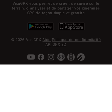
VisuGPX vous permet de créer, de suivre sur le
terrain, d'analyser et de partager vos itinéraires
GPS de façon simple et gratuite
© 2026 VisuGPX
Aide
Politique de confidentialité
API
GPX 3D