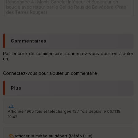
Randonnée 4 : Monts Capelet Inférieur et Supérieur en
é
boucle avec retour par le Col de Raus de Belvédère (Piste
e
des Terres Rouges)
Fil
tr
e
P
Commentaires
OI
Pas encore de commentaire, connectez-vous pour en ajouter
un.
C
ou
le
Connectez-vous pour ajouter un commentaire
ur
Plus
Ep
Affichée 1965 fois et téléchargée 127 fois depuis le 06.11.18
ai
19:47
ss
eu
r
Afficher la météo au départ (Météo Blue)