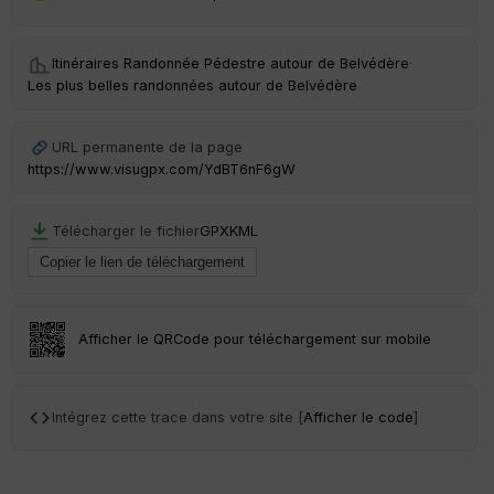
Tr
an
Itinéraires Randonnée Pédestre autour de
Belvédère
·
sp
Les plus belles randonnées autour de Belvédère
ar
en
ce
URL permanente de la page
https://www.visugpx.com/YdBT6nF6gW
Po
int
illé
Télécharger le fichier
GPX
KML
s
S
e
n
Afficher le QRCode pour téléchargement sur mobile
s
Intégrez cette trace dans votre site [
Afficher le code
]
St
re
et
Vi