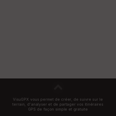
S
e
n
s
St
re
et
Vi
e
w
VisuGPX vous permet de créer, de suivre sur le
terrain, d'analyser et de partager vos itinéraires
GPS de façon simple et gratuite