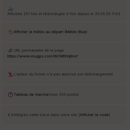
Affichée 251 fois et téléchargée 0 fois depuis le 20.05.25 11:43
Ep
Afficher la météo au départ (Météo Blue)
ai
ss
eu
r
URL permanente de la page
https://www.visugpx.com/WOMN1qBnxf
Tr
an
L'auteur du fichier n'a pas autorisé son téléchargement
sp
ar
en
ce
Tableau de marche
(max 250 points)
Po
int
Intégrez cette trace dans votre site [
Afficher le code
]
illé
s