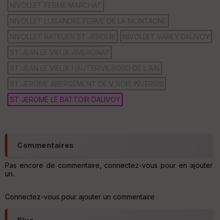
NIVOLLET FERME MARCHAT
NIVOLLET LUISANDRE FERME DE LA MONTAGNE
NIVOLLET RATELIER ST JEROME
NIVOLLET VAREY DALIVOY
Ep
ST JEAN LE VIEUX AMBRONAY
ai
ss
ST JEAN LE VIEUX HAUTERIVE BORD DE L AIN
eu
r
ST JEROME ABERGEMENT DE V BOIS INVERSIS
ST JEROME LE BATTOIR DALIVOY
Tr
an
sp
ar
en
Commentaires
ce
Pas encore de commentaire, connectez-vous pour en ajouter
un.
Po
int
illé
Connectez-vous pour ajouter un commentaire
s