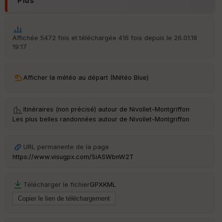
Plus
S
e
n
s
Affichée 5472 fois et téléchargée 416 fois depuis le 26.01.18
19:17
St
re
Afficher la météo au départ (Météo Blue)
et
Vi
e
w
Itinéraires (non précisé) autour de
Nivollet-Montgriffon
·
Les plus belles randonnées autour de Nivollet-Montgriffon
URL permanente de la page
https://www.visugpx.com/SiASWbnW2T
Télécharger le fichier
GPX
KML