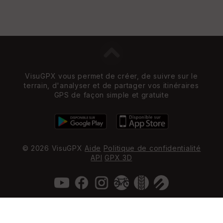
VisuGPX vous permet de créer, de suivre sur le
terrain, d'analyser et de partager vos itinéraires
GPS de façon simple et gratuite
© 2026 VisuGPX
Aide
Politique de confidentialité
API
GPX 3D