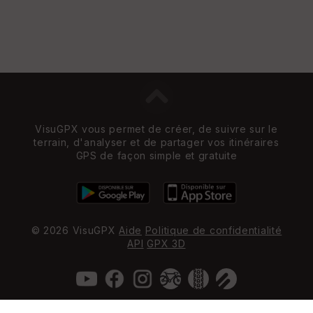
VisuGPX vous permet de créer, de suivre sur le
terrain, d'analyser et de partager vos itinéraires
GPS de façon simple et gratuite
© 2026 VisuGPX
Aide
Politique de confidentialité
API
GPX 3D