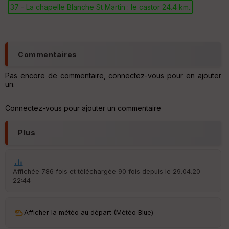
IG
37 - La chapelle Blanche St Martin : le castor 24.4 km.
N
Aff
ic
he
Commentaires
r
d
Pas encore de commentaire, connectez-vous pour en ajouter
é
un.
p
ar
t
Connectez-vous pour ajouter un commentaire
ar
ri
Plus
v
é
e
Affichée 786 fois et téléchargée 90 fois depuis le 29.04.20
C
22:44
ou
le
ur
Afficher la météo au départ (Météo Blue)