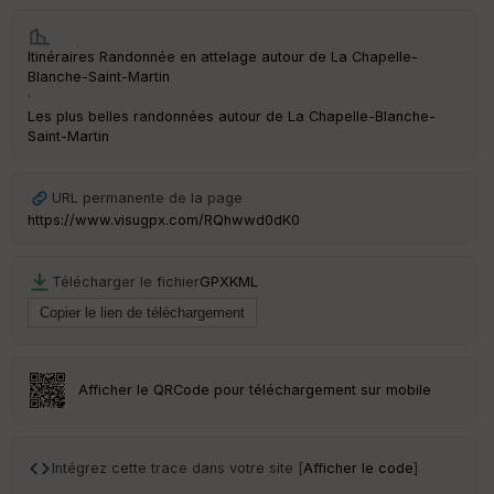
Itinéraires Randonnée en attelage autour de
La Chapelle-
Ep
Blanche-Saint-Martin
ai
ss
·
eu
Les plus belles randonnées autour de La Chapelle-Blanche-
r
Saint-Martin
Tr
URL permanente de la page
an
https://www.visugpx.com/RQhwwd0dK0
sp
ar
en
Télécharger le fichier
GPX
KML
ce
Po
int
illé
Afficher le QRCode pour téléchargement sur mobile
s
S
Intégrez cette trace dans votre site [
Afficher le code
]
e