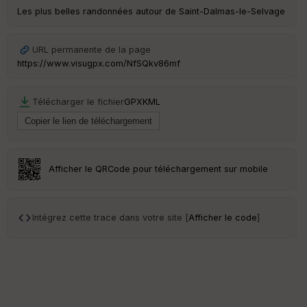
Les plus belles randonnées autour de Saint-Dalmas-le-Selvage
Tr
an
sp
URL permanente de la page
ar
https://www.visugpx.com/NfSQkv86mf
en
ce
Télécharger le fichier
GPX
KML
Po
int
illé
s
Afficher le QRCode pour téléchargement sur mobile
S
e
n
Intégrez cette trace dans votre site [
Afficher le code
]
s
St
re
et
Vi