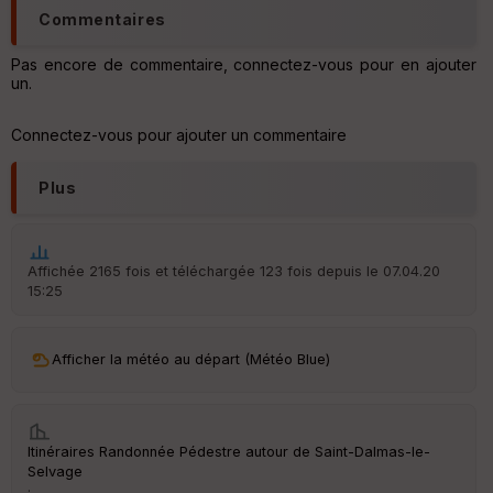
é
Commentaires
e
Pas encore de commentaire, connectez-vous pour en ajouter
Fil
un.
tr
e
Connectez-vous pour ajouter un commentaire
P
OI
Plus
C
ou
le
Affichée 2165 fois et téléchargée 123 fois depuis le 07.04.20
ur
15:25
Afficher la météo au départ (Météo Blue)
Ep
ai
ss
eu
Itinéraires Randonnée Pédestre autour de
Saint-Dalmas-le-
r
Selvage
·