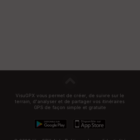
e
w
VisuGPX vous permet de créer, de suivre sur le
terrain, d'analyser et de partager vos itinéraires
GPS de façon simple et gratuite