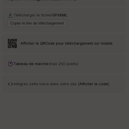
en
ce
Télécharger le fichier
GPX
KML
Po
int
illé
s
Afficher le QRCode pour téléchargement sur mobile
S
e
n
Tableau de marche
(max 250 points)
s
Intégrez cette trace dans votre site [
Afficher le code
]
St
re
et
Vi
e
w