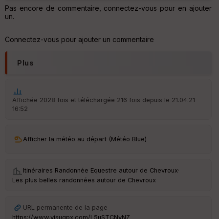
tr
Pas encore de commentaire, connectez-vous pour en ajouter
e
un.
P
OI
Connectez-vous pour ajouter un commentaire
C
Plus
ou
le
ur
Affichée 2028 fois et téléchargée 216 fois depuis le 21.04.21
16:52
Ep
Afficher la météo au départ (Météo Blue)
ai
ss
eu
r
Itinéraires Randonnée Equestre autour de
Chevroux
·
Les plus belles randonnées autour de Chevroux
Tr
an
URL permanente de la page
sp
ar
https://www.visugpx.com/L5uSTCNvNZ