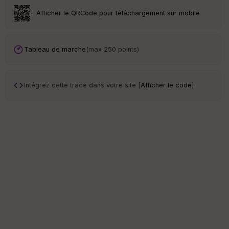
S
Afficher le QRCode pour téléchargement sur mobile
e
n
s
Tableau de marche
(max 250 points)
St
re
et
Intégrez cette trace dans votre site [
Afficher le code
]
Vi
e
w