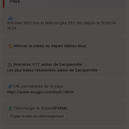
Plus
Affichée 1822 fois et téléchargée 253 fois depuis le 10.06.24
18:24
Ep
ai
ss
eu
Afficher la météo au départ (Météo Blue)
r
Itinéraires VTT autour de
Sacquenville
·
Tr
an
Les plus belles randonnées autour de Sacquenville
sp
ar
en
URL permanente de la page
ce
https://www.visugpx.com/KuztLYjNVK
Po
Télécharger le fichier
GPX
KML
int
illé
s