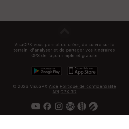
VisuGPX vous permet de créer, de suivre sur le
terrain, d'analyser et de partager vos itinéraires
GPS de façon simple et gratuite
© 2026 VisuGPX
Aide
Politique de confidentialité
API
GPX 3D