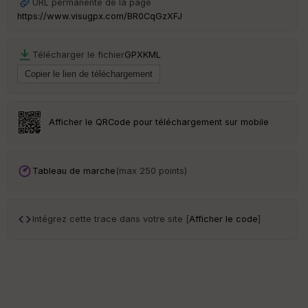
URL permanente de la page
ce
https://www.visugpx.com/BR0CqGzXFJ
Po
Télécharger le fichier
GPX
KML
int
illé
s
S
Afficher le QRCode pour téléchargement sur mobile
e
n
s
Tableau de marche
(max 250 points)
St
re
et
Intégrez cette trace dans votre site [
Afficher le code
]
Vi
e
w