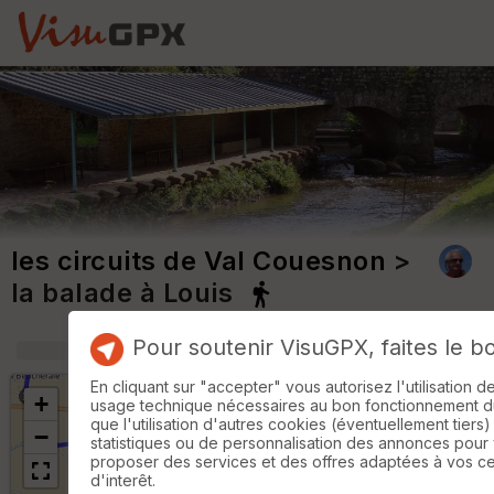
les circuits de Val Couesnon
>
la balade à Louis
Pour soutenir VisuGPX, faites le b
+
m
En cliquant sur "accepter" vous autorisez l'utilisation 
+
usage technique nécessaires au bon fonctionnement du 
que l'utilisation d'autres cookies (éventuellement tiers)
−
statistiques ou de personnalisation des annonces pour
proposer des services et des offres adaptées à vos c
d'interêt.