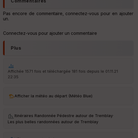
Commentaires
ri
v
Pas encore de commentaire, connectez-vous pour en ajouter
é
un.
e
C
Connectez-vous pour ajouter un commentaire
ou
le
ur
Plus
Affichée 1571 fois et téléchargée 181 fois depuis le 01.11.21
22:35
Ep
ai
ss
eu
Afficher la météo au départ (Météo Blue)
r
Itinéraires Randonnée Pédestre autour de
Tremblay
·
Tr
an
Les plus belles randonnées autour de Tremblay
sp
ar
en