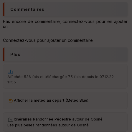
ar
Commentaires
ri
v
Pas encore de commentaire, connectez-vous pour en ajouter
é
un.
e
C
Connectez-vous pour ajouter un commentaire
ou
le
ur
Plus
Affichée 536 fois et téléchargée 75 fois depuis le 07.12.22
11:55
Ep
ai
ss
eu
Afficher la météo au départ (Météo Blue)
r
Itinéraires Randonnée Pédestre autour de
Gosné
·
Tr
an
Les plus belles randonnées autour de Gosné
sp