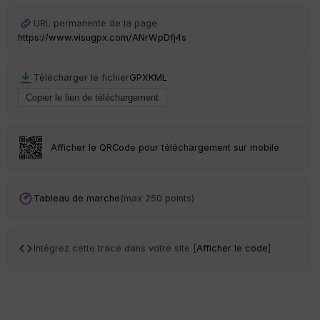
ar
en
URL permanente de la page
ce
https://www.visugpx.com/ANrWpDfj4s
Po
Télécharger le fichier
GPX
KML
int
illé
s
S
Afficher le QRCode pour téléchargement sur mobile
e
n
s
Tableau de marche
(max 250 points)
St
re
et
Intégrez cette trace dans votre site [
Afficher le code
]
Vi
e
w