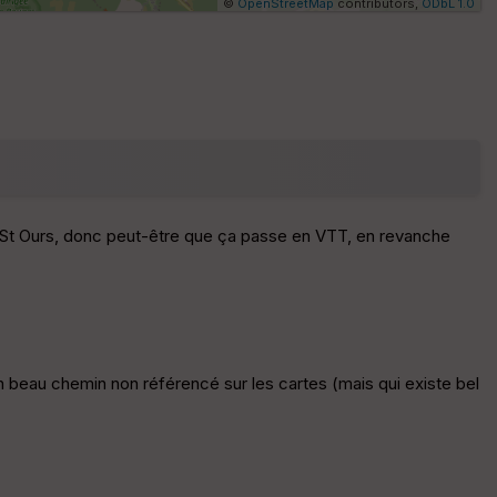
©
OpenStreetMap
contributors,
ODbL 1.0
Af
fic
he
r
d
é
p
ar
t
 et St Ours, donc peut-être que ça passe en VTT, en revanche
ar
ri
v
é
e
 beau chemin non référencé sur les cartes (mais qui existe bel
Fil
tr
e
P
OI