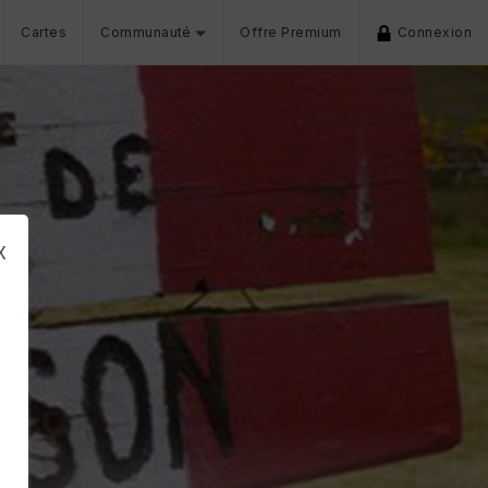
Cartes
Communauté
Offre Premium
Connexion
x
s