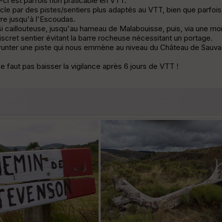
-ci est parfois non praticable en VTT.
oucle par des pistes/sentiers plus adaptés au VTT, bien que parfo
re jusqu'à l'Escoudas.
caillouteuse, jusqu'au hameau de Malabouisse, puis, via une mon
cret sentier évitant la barre rocheuse nécessitant un portage.
runter une piste qui nous emmène au niveau du Château de Sauva
e faut pas baisser la vigilance après 6 jours de VTT !