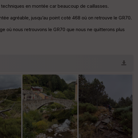
is techniques en montée car beaucoup de caillasses.
P
oi
tée agréable, jusqu’au point coté 468 où on retrouve le GR70.
nti
llé
ge où nous retrouvons le GR70 que nous ne quitterons plus
s
S
e
n
s
St
re
et
Vi
e
w