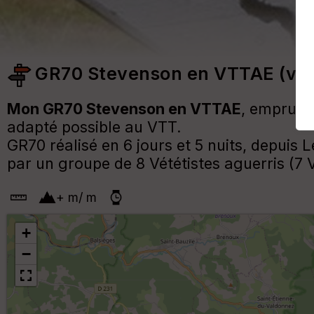
GR70 Stevenson en VTTAE (vers
Mon GR70 Stevenson en VTTAE
, emprunta
adapté possible au VTT.
GR70 réalisé en 6 jours et 5 nuits, depuis 
par un groupe de 8 Vététistes aguerris (7
+
m
/
m
+
−