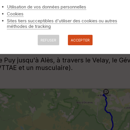
Utilisation de vos données personnelles
Cookies
Sites tiers succeptibles d'utiliser des cookies ou autres
méthodes de tracking
ion intégrale)
> Etape 4
REFUSER
ACCEPTER
nt majoritairement le tracé du GR70, mais a
Le Puy jusqu'à Alès, à travers le Velay, le 
 VTTAE et un musculaire).