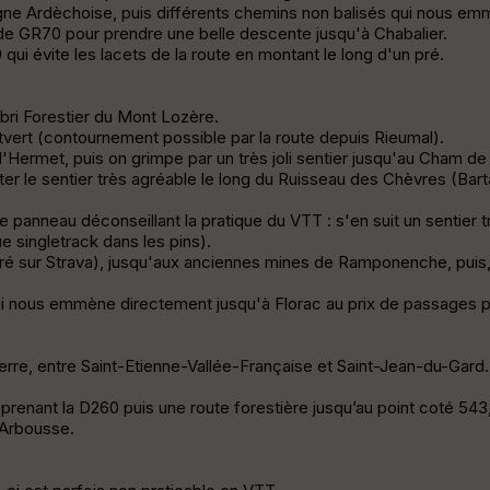
agne Ardèchoise, puis différents chemins non balisés qui nous
t de GR70 pour prendre une belle descente jusqu'à Chabalier.
ui évite les lacets de la route en montant le long d'un pré.
bri Forestier du Mont Lozère.
ert (contournement possible par la route depuis Rieumal).
Hermet, puis on grimpe par un très joli sentier jusqu'au Cham de
r le sentier très agréable le long du Ruisseau des Chèvres (Bart
e panneau déconseillant la pratique du VTT : s'en suit un sentier 
e singletrack dans les pins).
éré sur Strava), jusqu'aux anciennes mines de Ramponenche, puis, 
qui nous emmène directement jusqu'à Florac au prix de passages p
ierre, entre Saint-Etienne-Vallée-Française et Saint-Jean-du-Gard.
 prenant la D260 puis une route forestière jusqu’au point coté 54
'Arbousse.