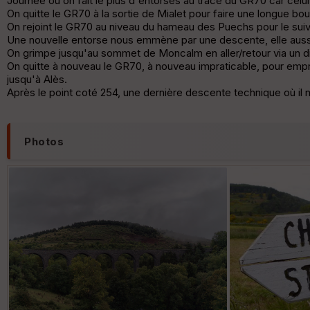
Journée où on fait le plus d'entorses au tracé du GR70 car celui
On quitte le GR70 à la sortie de Mialet pour faire une longue b
On rejoint le GR70 au niveau du hameau des Puechs pour le suiv
Une nouvelle entorse nous emmène par une descente, elle aussi 
On grimpe jusqu'au sommet de Moncalm en aller/retour via un dis
On quitte à nouveau le GR70, à nouveau impraticable, pour emp
jusqu'à Alès.
Après le point coté 254, une dernière descente technique où il n
Photos