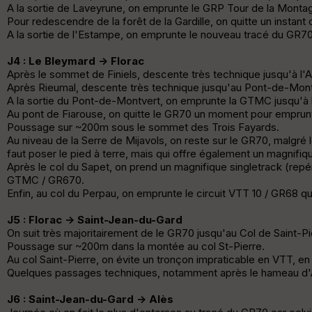
A la sortie de Laveyrune, on emprunte le GRP Tour de la Mont
Pour redescendre de la forêt de la Gardille, on quitte un instan
A la sortie de l'Estampe, on emprunte le nouveau tracé du GR70 q
J4 : Le Bleymard -> Florac
Après le sommet de Finiels, descente très technique jusqu'à l'A
Après Rieumal, descente très technique jusqu'au Pont-de-Montv
A la sortie du Pont-de-Montvert, on emprunte la GTMC jusqu'à l'
Au pont de Fiarouse, on quitte le GR70 un moment pour emprunte
Poussage sur ~200m sous le sommet des Trois Fayards.
Au niveau de la Serre de Mijavols, on reste sur le GR70, malgré l
faut poser le pied à terre, mais qui offre également un magnifiqu
Après le col du Sapet, on prend un magnifique singletrack (rep
GTMC / GR670.
Enfin, au col du Perpau, on emprunte le circuit VTT 10 / GR68 
J5 : Florac -> Saint-Jean-du-Gard
On suit très majoritairement de le GR70 jusqu'au Col de Saint-P
Poussage sur ~200m dans la montée au col St-Pierre.
Au col Saint-Pierre, on évite un tronçon impraticable en VTT, en
Quelques passages techniques, notamment après le hameau d
J6 : Saint-Jean-du-Gard -> Alès