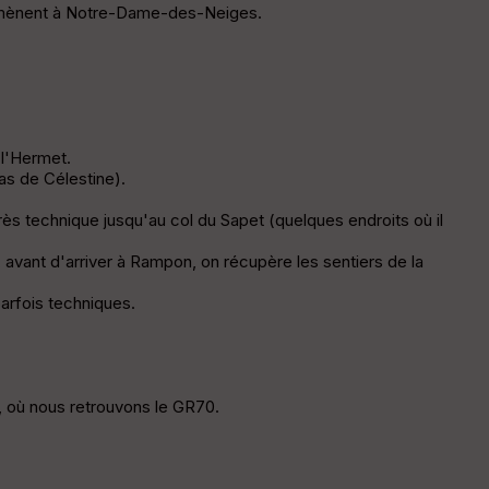
 emmènent à Notre-Dame-des-Neiges.
C
ou
le
ur
 l'Hermet.
as de Célestine).
très technique jusqu'au col du Sapet (quelques endroits où il
E
pa
avant d'arriver à Rampon, on récupère les sentiers de la
is
se
arfois techniques.
ur
Tr
an
3, où nous retrouvons le GR70.
sp
ar
en
ce