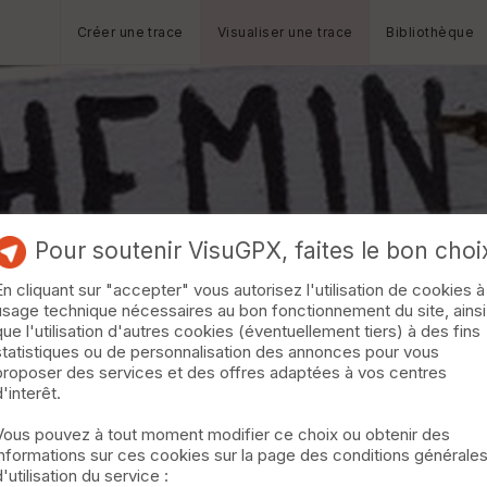
Créer une trace
Visualiser une trace
Bibliothèque
Pour soutenir VisuGPX, faites le bon choi
En cliquant sur "accepter" vous autorisez l'utilisation de cookies à
usage technique nécessaires au bon fonctionnement du site, ainsi
que l'utilisation d'autres cookies (éventuellement tiers) à des fins
statistiques ou de personnalisation des annonces pour vous
proposer des services et des offres adaptées à vos centres
d'interêt.
Vous pouvez à tout moment modifier ce choix ou obtenir des
informations sur ces cookies sur la page des conditions générale
d'utilisation du service :