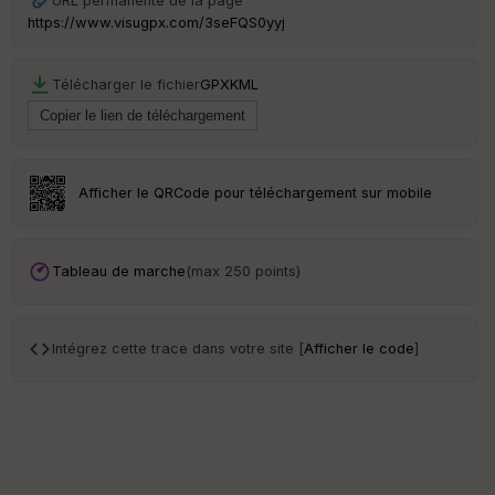
URL permanente de la page
ar
https://www.visugpx.com/3seFQS0yyj
en
ce
Télécharger le fichier
GPX
KML
Po
int
illé
s
Afficher le QRCode pour téléchargement sur mobile
S
e
n
Tableau de marche
(max 250 points)
s
St
Intégrez cette trace dans votre site [
Afficher le code
]
re
et
Vi
e
w