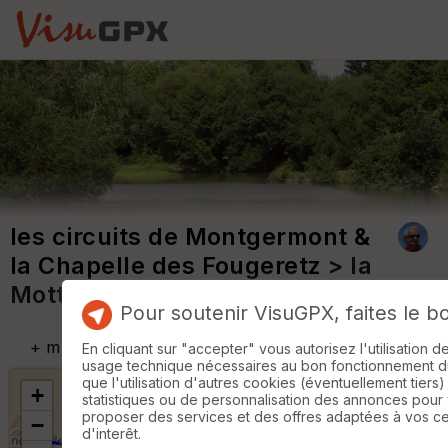
les circuits de Montgermont &
la Chapelle des Fougeretz
> la
Motte
Pour soutenir VisuGPX, faites le b
+
m
En cliquant sur "accepter" vous autorisez l'utilisation 
usage technique nécessaires au bon fonctionnement du 
que l'utilisation d'autres cookies (éventuellement tiers)
+
statistiques ou de personnalisation des annonces pour
proposer des services et des offres adaptées à vos c
−
d'interêt.