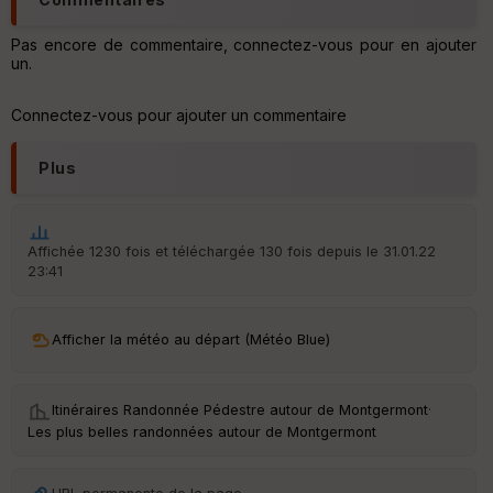
ar
Pas encore de commentaire, connectez-vous pour en ajouter
ri
un.
v
é
e
Connectez-vous pour ajouter un commentaire
C
ou
Plus
le
ur
Affichée 1230 fois et téléchargée 130 fois depuis le 31.01.22
23:41
Ep
ai
Afficher la météo au départ (Météo Blue)
ss
eu
r
Itinéraires Randonnée Pédestre autour de
Montgermont
·
Les plus belles randonnées autour de Montgermont
Tr
an
sp