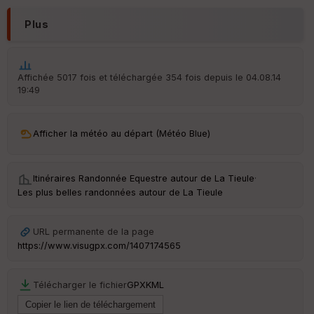
sp
ar
Plus
en
ce
Affichée 5017 fois et téléchargée 354 fois depuis le 04.08.14
Po
19:49
int
illé
s
Afficher la météo au départ (Météo Blue)
S
e
Itinéraires Randonnée Equestre autour de
La Tieule
·
n
s
Les plus belles randonnées autour de La Tieule
St
URL permanente de la page
re
https://www.visugpx.com/1407174565
et
Vi
e
Télécharger le fichier
GPX
KML
w