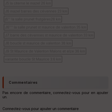
J5 la citerne le mazel 26 km
Fil
tr
J6 mazel barres des cévennes 23 km
e
P
j6'' la salle prunet frutgères28 km
OI
J6''' la salle prunet st maurice de valenton 35 km
J7 barre des cévennes st maurice de valenton 33 km
C
ou
J8 boucle st maurice de valenton 38 km
le
ur
J9 St Maurice de Valenton Malons et elze 36 km
variante boucle St Maurice 3.6 km
Ep
ai
Commentaires
ss
eu
Pas encore de commentaire, connectez-vous pour en ajouter
r
un.
Tr
Connectez-vous pour ajouter un commentaire
an