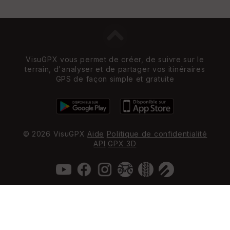
VisuGPX vous permet de créer, de suivre sur le
terrain, d'analyser et de partager vos itinéraires
GPS de façon simple et gratuite
© 2026 VisuGPX
Aide
Politique de confidentialité
API
GPX 3D