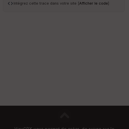
Intégrez cette trace dans votre site [
Afficher le code
]
VisuGPX vous permet de créer, de suivre sur le