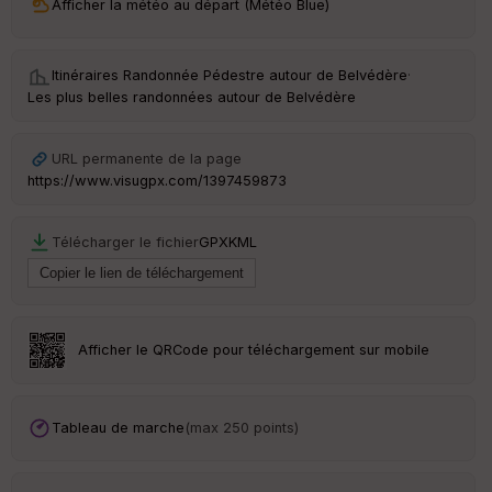
Afficher la météo au départ (Météo Blue)
S
e
n
Itinéraires Randonnée Pédestre autour de
Belvédère
·
s
Les plus belles randonnées autour de Belvédère
St
URL permanente de la page
re
https://www.visugpx.com/1397459873
et
Vi
e
w
Télécharger le fichier
GPX
KML
Afficher le QRCode pour téléchargement sur mobile
Tableau de marche
(max 250 points)