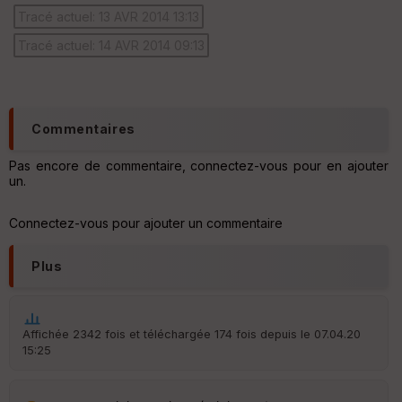
ur
Tracé actuel: 13 AVR 2014 13:13
Tracé actuel: 14 AVR 2014 09:13
Ep
ai
ss
Commentaires
eu
r
Pas encore de commentaire, connectez-vous pour en ajouter
un.
Tr
an
Connectez-vous pour ajouter un commentaire
sp
ar
Plus
en
ce
Po
Affichée 2342 fois et téléchargée 174 fois depuis le 07.04.20
int
15:25
illé
s