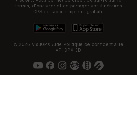
terrain, d'analyser et de partager vos itinéraires
GPS de façon simple et gratuite
© 2026 VisuGPX
Aide
Politique de confidentialité
API
GPX 3D