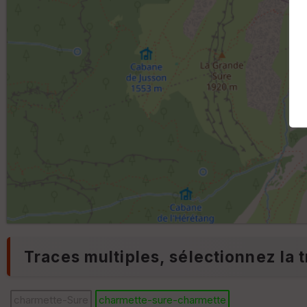
Traces multiples, sélectionnez la t
charmette-Sure
charmette-sure-charmette