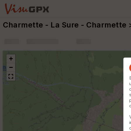
Charmette - La Sure - Charmette
>
+
m
+
−