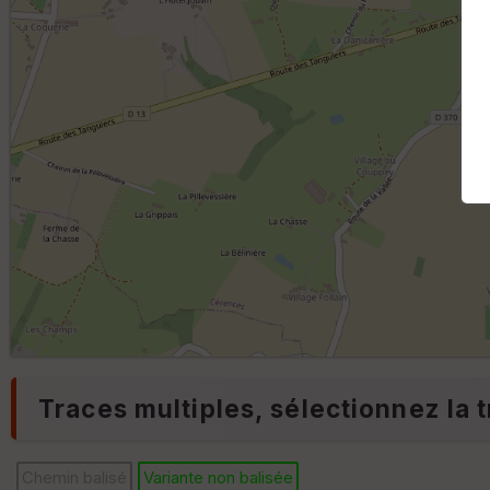
Traces multiples, sélectionnez la t
Chemin balisé
Variante non balisée