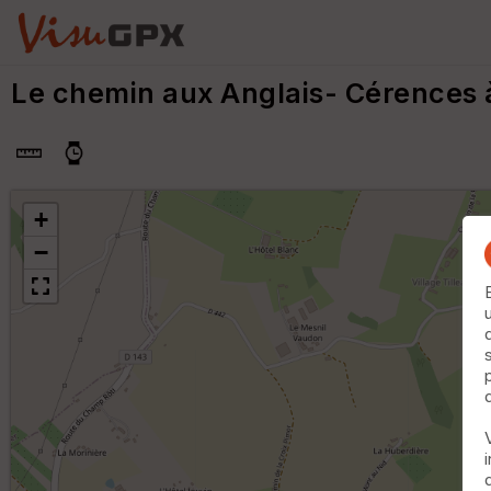
Le chemin aux Anglais- Cérences 
+
−