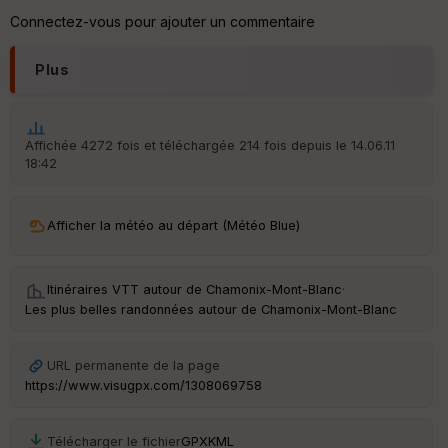
tr
Connectez-vous pour ajouter un commentaire
e
P
OI
Plus
C
ou
Affichée 4272 fois et téléchargée 214 fois depuis le 14.06.11
le
18:42
ur
Afficher la météo au départ (Météo Blue)
Ep
Itinéraires VTT autour de
Chamonix-Mont-Blanc
·
ai
ss
Les plus belles randonnées autour de Chamonix-Mont-Blanc
eu
r
URL permanente de la page
https://www.visugpx.com/1308069758
Tr
an
sp
Télécharger le fichier
GPX
KML
ar