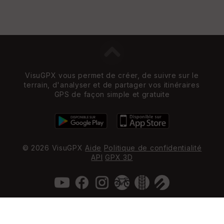
VisuGPX vous permet de créer, de suivre sur le
terrain, d'analyser et de partager vos itinéraires
GPS de façon simple et gratuite
© 2026 VisuGPX
Aide
Politique de confidentialité
API
GPX 3D