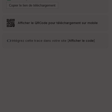
en
ce
Po
Afficher le QRCode pour téléchargement sur mobile
int
illé
s
Intégrez cette trace dans votre site [
Afficher le code
]
S
e
n
s
St
re
et
Vi
e
w