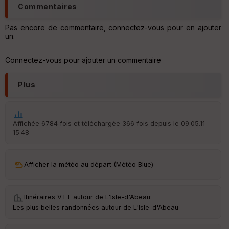
tr
Commentaires
e
P
Pas encore de commentaire, connectez-vous pour en ajouter
OI
un.
Connectez-vous pour ajouter un commentaire
C
ou
le
Plus
ur
Affichée 6784 fois et téléchargée 366 fois depuis le 09.05.11
15:48
Ep
ai
ss
Afficher la météo au départ (Météo Blue)
eu
r
Itinéraires VTT autour de
L'Isle-d'Abeau
·
Tr
Les plus belles randonnées autour de L'Isle-d'Abeau
an
sp
ar