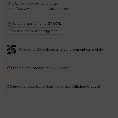
URL permanente de la page
en
ce
https://www.visugpx.com/1304948894
Po
Télécharger le fichier
GPX
KML
int
illé
s
Afficher le QRCode pour téléchargement sur mobile
S
e
n
s
Tableau de marche
(max 250 points)
St
re
Intégrez cette trace dans votre site [
Afficher le code
]
et
Vi
e
w