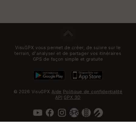
VisuGPX vous permet de créer, de suivre sur le
terrain, d'analyser et de partager vos itinéraires
GPS de façon simple et gratuite
© 2026 VisuGPX
Aide
Politique de confidentialité
API
GPX 3D