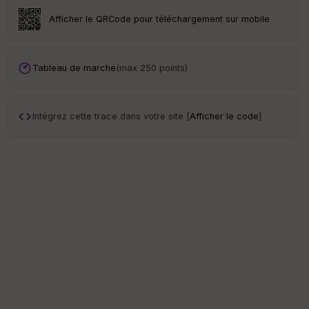
en
Afficher le QRCode pour téléchargement sur mobile
ce
Po
Tableau de marche
(max 250 points)
int
illé
s
Intégrez cette trace dans votre site [
Afficher le code
]
S
e
n
s
St
re
et
Vi
e
w