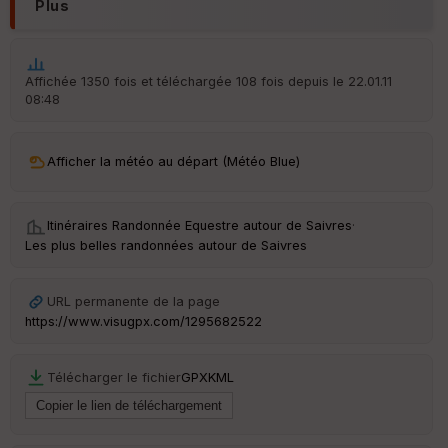
Plus
tr
e
P
OI
Affichée 1350 fois et téléchargée 108 fois depuis le 22.01.11
08:48
C
ou
le
Afficher la météo au départ (Météo Blue)
ur
Itinéraires Randonnée Equestre autour de
Saivres
·
Les plus belles randonnées autour de Saivres
Ep
ai
URL permanente de la page
ss
https://www.visugpx.com/1295682522
eu
r
Télécharger le fichier
GPX
KML
Tr
an
sp
ar