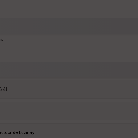
n.
6:41
autour de Luzinay