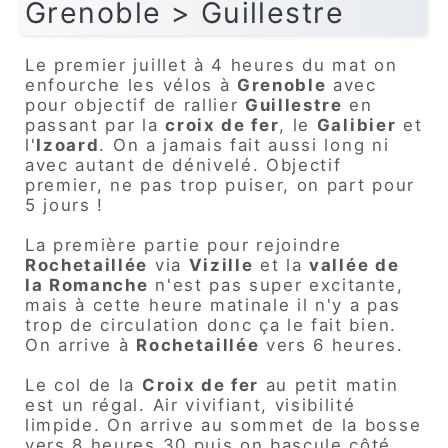
Grenoble > Guillestre
Le premier juillet à 4 heures du mat on
enfourche les vélos à
Grenoble
avec
pour objectif de rallier
Guillestre
en
passant par la
croix de fer
, le
Galibier
et
l'
Izoard
. On a jamais fait aussi long ni
avec autant de dénivelé. Objectif
premier, ne pas trop puiser, on part pour
5 jours !
La première partie pour rejoindre
Rochetaillée
via
Vizille
et la
vallée de
la Romanche
n'est pas super excitante,
mais à cette heure matinale il n'y a pas
trop de circulation donc ça le fait bien.
On arrive à
Rochetaillée
vers 6 heures.
Le col de la
Croix de fer
au petit matin
est un régal. Air vivifiant, visibilité
limpide. On arrive au sommet de la bosse
vers 8 heures 30 puis on bascule côté