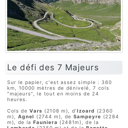
Le défi des 7 Majeurs
Sur le papier, c'est assez simple : 360
km, 10000 mètres de dénivelé, 7 cols
"majeurs", le tout en moins de 24
heures.
Cols de
Vars
(2108 m), d'
Izoard
(2360
m),
Agnel
(2744 m), de
Sampeyre
(2284
m), de la
Fauniera
(2481m), de la
Lombarde
(2350 m) et de la
Bonette