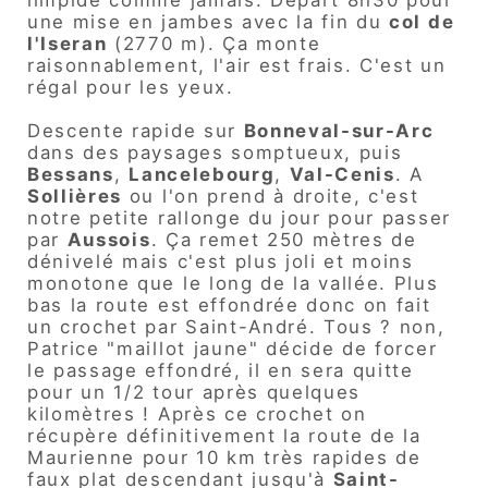
limpide comme jamais. Départ 8h30 pour
une mise en jambes avec la fin du
col de
l'Iseran
(2770 m). Ça monte
raisonnablement, l'air est frais. C'est un
régal pour les yeux.
Descente rapide sur
Bonneval-sur-Arc
dans des paysages somptueux, puis
Bessans
,
Lancelebourg
,
Val-Cenis
. A
Sollières
ou l'on prend à droite, c'est
notre petite rallonge du jour pour passer
par
Aussois
. Ça remet 250 mètres de
dénivelé mais c'est plus joli et moins
monotone que le long de la vallée. Plus
bas la route est effondrée donc on fait
un crochet par Saint-André. Tous ? non,
Patrice "maillot jaune" décide de forcer
le passage effondré, il en sera quitte
pour un 1/2 tour après quelques
kilomètres ! Après ce crochet on
récupère définitivement la route de la
Maurienne pour 10 km très rapides de
faux plat descendant jusqu'à
Saint-